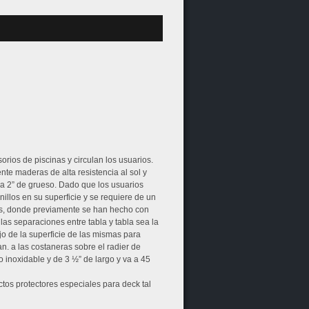
rios de piscinas y circulan los usuarios.
nte maderas de alta resistencia al sol y
 a 2” de grueso. Dado que los usuarios
nillos en su superficie y se requiere de un
dos, donde previamente se han hecho con
las separaciones entre tabla y tabla sea la
jo de la superficie de las mismas para
an. a las costaneras sobre el radier de
 inoxidable y de 3 ½” de largo y va a 45
tos protectores especiales para deck tal