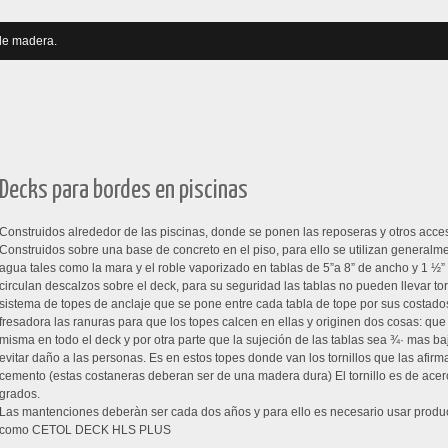
de madera.
es de piscinas y más...
Decks para bordes en piscinas
Construidos alrededor de las piscinas, donde se ponen las reposeras y otros acceso
Construidos sobre una base de concreto en el piso, para ello se utilizan generalme
agua tales como la mara y el roble vaporizado en tablas de 5”a 8” de ancho y 1 ½”
circulan descalzos sobre el deck, para su seguridad las tablas no pueden llevar tor
sistema de topes de anclaje que se pone entre cada tabla de tope por sus costa
fresadora las ranuras para que los topes calcen en ellas y originen dos cosas: que 
misma en todo el deck y por otra parte que la sujeción de las tablas sea ¾· mas ba
evitar daño a las personas. Es en estos topes donde van los tornillos que las afirm
cemento (estas costaneras deberan ser de una madera dura) El tornillo es de acero
grados.
Las mantenciones deberàn ser cada dos años y para ello es necesario usar produc
como CETOL DECK HLS PLUS