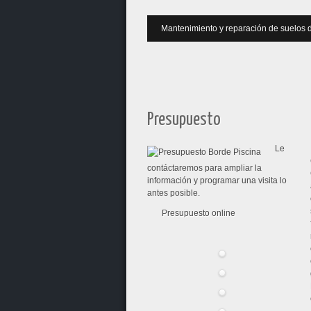
Mantenimiento y reparación de suelos 
Mantenimiento de pisos de madera. Bord
Presupuesto
Le
contáctaremos para ampliar la
información y programar una visita lo
antes posible.
Presupuesto online