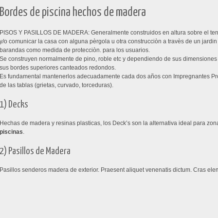
Bordes de piscina hechos de madera
PISOS Y PASILLOS DE MADERA: Generalmente construidos en altura sobre el terr
y/o comunicar la casa con alguna pèrgola u otra construcciòn a travès de un jardin
barandas como medida de protecciòn. para los usuarios.
Se construyen normalmente de pino, roble etc y dependiendo de sus dimensiones e
sus bordes superiores canteados redondos.
Es fundamental mantenerlos adecuadamente cada dos años con Impregnantes Prot
de las tablas (grietas, curvado, torceduras).
1) Decks
Hechas de madera y resinas plasticas, los Deck’s son la alternativa ideal para zo
piscinas
.
2) Pasillos de Madera
Pasillos senderos madera de exterior. Praesent aliquet venenatis dictum. Cras el