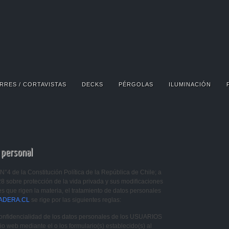
RRES / CORTAVISTAS
DECKS
PÉRGOLAS
ILUMINACIÓN
 personal
N°4 de la Constitución Política de la República de Chile; a
8 sobre protección de la vida privada y sus modificaciones
es que rigen la materia, el tratamiento de datos personales
ADERA.CL
se rige por las siguientes reglas:
idencialidad de los datos personales de los USUARIOS
io web mediante el o los formulario(s) establecido(s) al