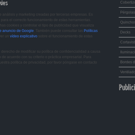
kies
Cobertiz
Pérgolas
 de análisis y marketing creadas por terceras empresas. Es
 para el correcto funcionamiento de estas herramientas.
Quincho
as cookies y controlar el tipo de publicidad que visualiza
de anuncio de Google
. También puede consultar las
Políticas
Decks
 ver un
vídeo explicativo
sobre el funcionamiento de estas
Cortavis
recho de modificar su política de confidencialidad a causa
Iluminac
o de acuerdo con su criterio o práctica empresarial. Para
Bordes d
uestra política de privacidad, por favor póngase en contacto
Ventilad
Public