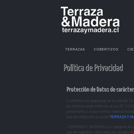
TERRAZAS
COBERTIZOS
CIE
Política de Privacidad
Protección de Datos de carácter
Conforme a lo dispuesto en el artículo 19 
las normas pertinentes de la Ley N° 19.62
posteriores; y, a las normas internacional
que se realiza en el portal
TERRAZA Y M
«TERRAZA Y MADERA.CL» asegura la conf
que se registren como tales en nuestro sit