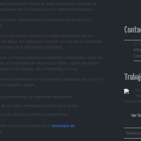
á tratamiento interno de datos personales respecto de
iamente por los Usuarios en los referidos formularios.
o serán utilizados para el cumplimiento de los fines
e.
Conta
 transferirá a terceros los datos personales de sus
l titular. No obstante lo anterior, en caso de ser requerido
(2) 
entrega de la información solicitada.
info
Con
a terceros información estadística elaborada a partir de
n el consentimiento expreso del titular, cuando de dichos
mente a los titulares, de conformidad a la Ley.
Trabaj
en todo momento ejercer los derechos otorgados por la Ley N°
En específico, podrá:
Man
mat
datos personales se mantienen registrados.
nuestro se
ón de los datos entregados cuando así lo desee.
sean utilizados para fines estadísticos.
Ver G
debe comunicarse mediante el
formulario de
d.
Terrazas