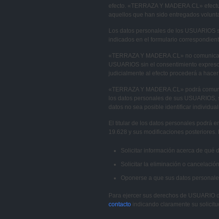
efecto. «TERRAZA Y MADERA.CL» efectuar
aquellos que han sido entregados voluntar
Los datos personales de los USUARIOS sól
indicados en el formulario correspondient
«TERRAZA Y MADERA.CL» no comunicará ni
USUARIOS sin el consentimiento expreso de
judicialmente al efecto procederá a hacer 
«TERRAZA Y MADERA.CL» podrá comunicar 
los datos personales de sus USUARIOS, si
datos no sea posible identificar individual
El titular de los datos personales podrá 
19.628 y sus modificaciones posteriores. 
Solicitar información acerca de qué 
Solicitar la eliminación o cancelaci
Oponerse a que sus datos personales 
Para ejercer sus derechos de USUARIO 
contacto
indicando claramente su solicitu