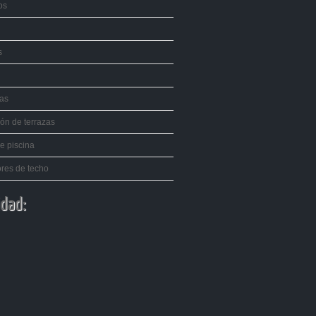
os
s
tas
ión de terrazas
e piscina
ores de techo
idad: