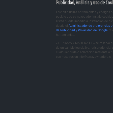
Publicidad, Análisis y uso de Coo
Este sitio utiliza herramientas y códigos
posible que su navegador instale cookies
Usted puede impedir la instalación de dich
desde el
Administrador de preferencias 
de Publicidad y Privacidad de Google
. Y
herramientas.
«TERRAZA Y MADERA.CL» se reserva el de
de un cambio legislativo, jurisprudencial 
cualquier duda o aclaración referente a n
con nosotros en info@terrazaymadera.cl