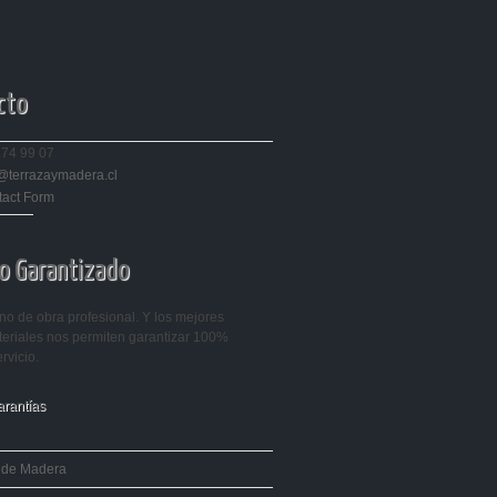
cto
274 99 07
@terrazaymadera.cl
tact Form
o Garantizado
o de obra profesional. Y los mejores
eriales nos permiten garantizar 100%
rvicio.
arantías
 de Madera