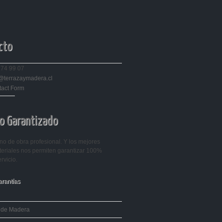
cto
274 99 07
@terrazaymadera.cl
tact Form
o Garantizado
o de obra profesional. Y los mejores
eriales nos permiten garantizar 100%
rvicio.
arantías
 de Madera