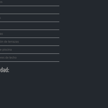
os
s
tas
ión de terrazas
e piscina
ores de techo
idad: