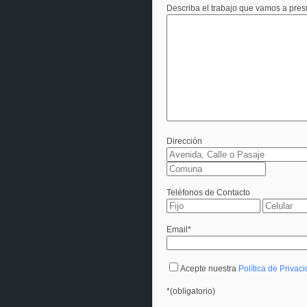
Describa el trabajo que vamos a pre
Dirección
Teléfonos de Contacto
Email*
Acepte nuestra
Política de Privac
*(obligatorio)