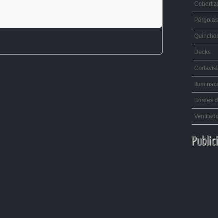
Cobertiz
Pérgolas
Quincho
Decks
Cortavis
Iluminac
Bordes d
Ventilad
Public