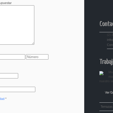
supuestar
Conta
(2) 
info
Con
Trabaj
Man
mat
nuestro se
Ver G
idad
*
Terrazas